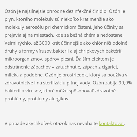
Ozón je najsilnejšie prírodné dezinfekčné činidlo. Ozón je
plyn, ktorého molekuly sú niekoľko krát menšie ako
molekuly aerosólu pri chemickom čistení. Jeho účinky sa
prejavia aj na miestach, kde sa bežná chémia nedostane.
Veľmi rýchlo, až 3000 krát účinnejšie ako chlór ničí odolné
druhy a formy vírusov,bakterii a aj chripkovych baktérií,
mikroorganizmov, spórov plesní. Ďalším efektom je
odstránenie zápachov – zatuchnutie, zápach z cigariet,
mlieka a podobne. Ozón je prostriedok, ktorý sa používa v
zdravotníctve i na sterilizáciu pitnej vody. Ozón zabíja 99,9%
baktérií a vírusov, ktoré môžu spôsobovať zdravotné
problémy, problémy alergikov.
V prípade akýchkoľvek otázok nás neváhajte
kontaktovať
.